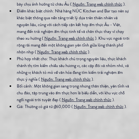
bày chịu ảnh hưởng từ châu Âu ( 
Nguồn: Trang web chính thức
 ).
Điểm khác biệt chính: Nhà hàng NÚC Kitchen and Bar tạo nên sự 
khác biệt thông qua nền tảng triết lý dựa trên thiên nhiên và 
nguyên liệu, cùng với cách tiếp cận kết hợp ẩm thực Âu - Việt, 
mang đến trải nghiệm ẩm thực tinh tế và chân thực thay vì chạy 
theo xu hướng ( 
Nguồn: Trang web chính thức
 ). Khu vực ngoài trời 
rộng rãi mang đến một không gian yên tĩnh giữa lòng thành phố 
nhộn nhịp ( 
Nguồn: Trang web chính thức
 ).
Phù hợp nhất cho: Thực khách chú trọng nguyên liệu, thực khách 
thành thị tìm kiếm chiều sâu hương vị, các cặp đôi và nhóm nhỏ, và 
những vị khách tò mò về văn hóa đang tìm kiếm trải nghiệm ẩm 
thực ý nghĩa ( 
Nguồn: Trang web chính thức
 ).
Bối cảnh: Một không gian sang trọng nhưng thân thiện, yên tĩnh và 
chu đáo, tập trung vào ẩm thực hơn là biểu diễn, với khu vực chỗ 
ngồi ngoài trời tuyệt đẹp ( 
Nguồn: Trang web chính thức
 ).
Giá: Thường có giá từ ₫60,000 ( 
Nguồn: Trang web chính thức
 ).