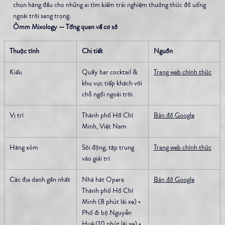
chọn hàng đầu cho những ai tìm kiếm trải nghiệm thưởng thức đồ uống 
ngoài trời sang trọng.
Ômm Mixology — Tổng quan về cơ sở
Thuộc tính
Chi tiết
Nguồn
Kiểu
Quầy bar cocktail & 
Trang web chính thức
khu vực tiếp khách với 
chỗ ngồi ngoài trời.
Vị trí
Thành phố Hồ Chí 
Bản đồ Google
Minh, Việt Nam
Hàng xóm
Sôi động, tập trung 
Trang web chính thức
vào giải trí
Các địa danh gần nhất
Nhà hát Opera 
Bản đồ Google
Thành phố Hồ Chí 
Minh (8 phút lái xe) • 
Phố đi bộ Nguyễn 
Huệ (10 phút lái xe) • 