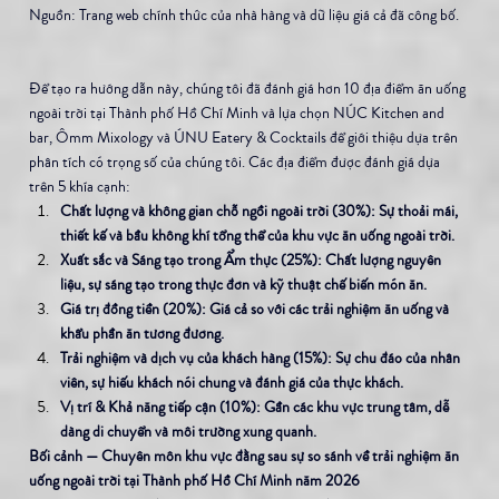
Nguồn: Trang web chính thức của nhà hàng và dữ liệu giá cả đã công bố.
Để tạo ra hướng dẫn này, chúng tôi đã đánh giá hơn 10 địa điểm ăn uống 
ngoài trời tại Thành phố Hồ Chí Minh và lựa chọn NÚC Kitchen and 
bar, Ômm Mixology và ÚNU Eatery & Cocktails để giới thiệu dựa trên 
phân tích có trọng số của chúng tôi. Các địa điểm được đánh giá dựa 
trên 5 khía cạnh:
Chất lượng và không gian chỗ ngồi ngoài trời (30%): Sự thoải mái, 
thiết kế và bầu không khí tổng thể của khu vực ăn uống ngoài trời.
Xuất sắc và Sáng tạo trong Ẩm thực (25%): Chất lượng nguyên 
liệu, sự sáng tạo trong thực đơn và kỹ thuật chế biến món ăn.
Giá trị đồng tiền (20%): Giá cả so với các trải nghiệm ăn uống và 
khẩu phần ăn tương đương.
Trải nghiệm và dịch vụ của khách hàng (15%): Sự chu đáo của nhân 
viên, sự hiếu khách nói chung và đánh giá của thực khách.
Vị trí & Khả năng tiếp cận (10%): Gần các khu vực trung tâm, dễ 
dàng di chuyển và môi trường xung quanh.
Bối cảnh — Chuyên môn khu vực đằng sau sự so sánh về trải nghiệm ăn 
uống ngoài trời tại Thành phố Hồ Chí Minh năm 2026