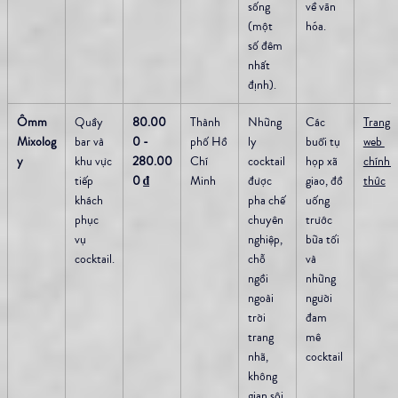
sống 
về văn 
(một 
hóa.
số đêm 
nhất 
định).
Ômm 
Quầy 
80.00
Thành 
Những 
Các 
Trang 
Mixolog
bar và 
0 - 
phố Hồ 
ly 
buổi tụ 
web 
y
khu vực 
280.00
Chí 
cocktail 
họp xã 
chính 
tiếp 
0 ₫
Minh
được 
giao, đồ 
thức
khách 
pha chế 
uống 
phục 
chuyên 
trước 
vụ 
nghiệp, 
bữa tối 
cocktail.
chỗ 
và 
ngồi 
những 
ngoài 
người 
trời 
đam 
trang 
mê 
nhã, 
cocktail
không 
gian sôi 