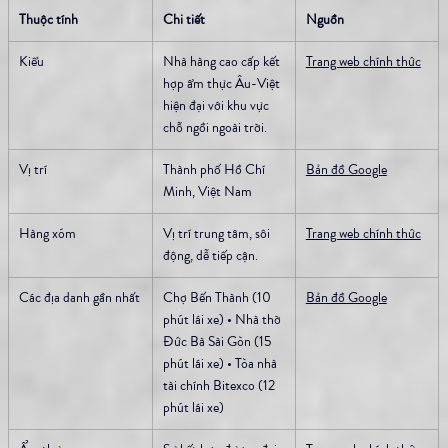
Thuộc tính
Chi tiết
Nguồn
Kiểu
Nhà hàng cao cấp kết 
Trang web chính thức
hợp ẩm thực Âu-Việt 
hiện đại với khu vực 
chỗ ngồi ngoài trời.
Vị trí
Thành phố Hồ Chí 
Bản đồ Google
Minh, Việt Nam
Hàng xóm
Vị trí trung tâm, sôi 
Trang web chính thức
động, dễ tiếp cận.
Các địa danh gần nhất
Chợ Bến Thành (10 
Bản đồ Google
phút lái xe) • Nhà thờ 
Đức Bà Sài Gòn (15 
phút lái xe) • Tòa nhà 
tài chính Bitexco (12 
phút lái xe)