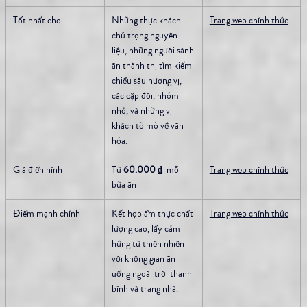
Tốt nhất cho
Những thực khách 
Trang web chính thức
chú trọng nguyên 
liệu, những người sành 
ăn thành thị tìm kiếm 
chiều sâu hương vị, 
các cặp đôi, nhóm 
nhỏ, và những vị 
khách tò mò về văn 
hóa.
Giá điển hình
Từ 
60.000 ₫
  mỗi 
Trang web chính thức
bữa ăn
Điểm mạnh chính
Kết hợp ẩm thực chất 
Trang web chính thức
lượng cao, lấy cảm 
hứng từ thiên nhiên 
với không gian ăn 
uống ngoài trời thanh 
bình và trang nhã.