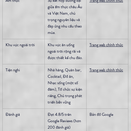
Ẩm thực
Sự kết hợp đương đại 
Trang web chính thức
giữa ẩm thực châu Âu 
và Việt Nam, chú 
trọng nguyên liệu và 
đáp ứng nhu cầu theo 
mùa.
Khu vực ngoài trời
Khu vực ăn uống 
Trang web chính thức
ngoài trời rộng rãi và 
được thiết kế chu đáo.
Tiện nghi
Nhà hàng, Quán bar, 
Trang web chính thức
Cocktail, Đồ ăn, 
Nhạc sống (một số 
đêm), Tổ chức sự kiện 
riêng, Chú trọng phát 
triển bền vững
Đánh giá
Đạt 4.8/5 trên 
Bản đồ Google
Google Reviews (hơn 
200 đánh giá)