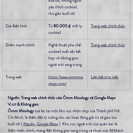
bữa tối, những người 
yêu thích cocktail, 
thư giãn buổi tối
Giá điển hình
Từ 
80.000 ₫
  mỗi ly 
Trang web chính thức
cocktail
Điểm mạnh chính
Nghệ thuật pha chế 
Trang web chính thức
cocktail xuất sắc kết 
hợp với không gian 
ngoài trời sang trọng.
Trang web
https://www.ommmix
Liên kết trực tiếp
ology.com/
Nguồn: Trang web chính thức của Ômm Mixology và Google Maps
Vị trí & Không gian
Ômm Mixology
 tọa lạc tại một khu vực nhộn nhịp của Thành phố Hồ 
Chí Minh, là điểm đến lý tưởng cho các hoạt động giải trí và giao lưu 
buổi tối ( 
Nguồn: Google Maps
 ). Khu vực ngoài trời của quán bar là 
điểm nhấn chính, mang đến không gian sang trọng và thoải mái để khách 