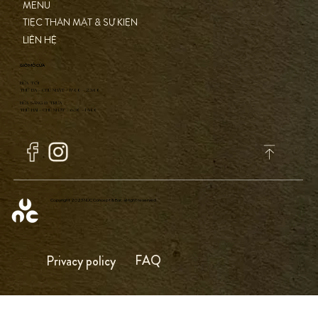
MENU
TIỆC THÂN MẬT & SỰ KIỆN
LIÊN HỆ
GIỜ MỞ CỬA
BỮA TỐI
THỨ BA - CHỦ NHẬT / 17:00 - 23:00
BỮA SÁNG & TRƯA
THỨ HAI - CHỦ NHẬT / 6:30 - 14:00
Copyright 2023 NÚC Concept & Bar, all right reserved
FAQ
Privacy policy