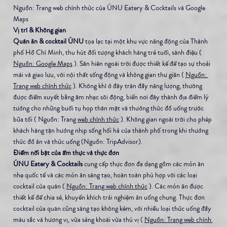
Nguồn: Trang web chính thức của ÚNU Eatery & Cocktails và Google 
Maps
Vị trí & Không gian
Quán ăn & cocktail ÚNU
 tọa lạc tại một khu vực năng động của Thành 
phố Hồ Chí Minh, thu hút đối tượng khách hàng trẻ tuổi, sành điệu ( 
Nguồn: Google Maps
 ). Sân hiên ngoài trời được thiết kế để tạo sự thoải 
mái và giao lưu, với nội thất sống động và không gian thư giãn ( 
Nguồn: 
Trang web chính thức
 ). Không khí ở đây tràn đầy năng lượng, thường 
được điểm xuyết bằng âm nhạc sôi động, biến nơi đây thành địa điểm lý 
tưởng cho những buổi tụ họp thân mật và thưởng thức đồ uống trước 
bữa tối ( Nguồn: Trang 
web chính thức
 ). Không gian ngoài trời cho phép 
khách hàng tận hưởng nhịp sống hối hả của thành phố trong khi thưởng 
thức đồ ăn và thức uống (Nguồn: TripAdvisor).
Điểm nổi bật của ẩm thực và thực đơn
ÚNU Eatery & Cocktails
 cung cấp thực đơn đa dạng gồm các món ăn 
nhẹ quốc tế và các món ăn sáng tạo, hoàn toàn phù hợp với các loại 
cocktail của quán ( 
Nguồn: Trang web chính thức
 ). Các món ăn được 
thiết kế để chia sẻ, khuyến khích trải nghiệm ăn uống chung. Thực đơn 
cocktail của quán cũng sáng tạo không kém, với nhiều loại thức uống đầy 
màu sắc và hương vị, vừa sảng khoái vừa thú vị ( 
Nguồn: Trang web chính 