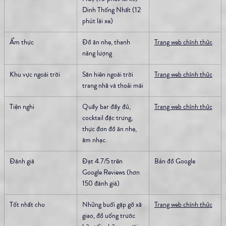
Dinh Thống Nhất (12 
phút lái xe)
Ẩm thực
Đồ ăn nhẹ, thanh 
Trang web chính thức
năng lượng
Khu vực ngoài trời
Sân hiên ngoài trời 
Trang web chính thức
trang nhã và thoải mái
Tiện nghi
Quầy bar đầy đủ, 
Trang web chính thức
cocktail đặc trưng, ​​
thực đơn đồ ăn nhẹ, 
âm nhạc.
Đánh giá
Đạt 4.7/5 trên 
Bản đồ Google
Google Reviews (hơn 
150 đánh giá)
Tốt nhất cho
Những buổi gặp gỡ xã 
Trang web chính thức
giao, đồ uống trước 