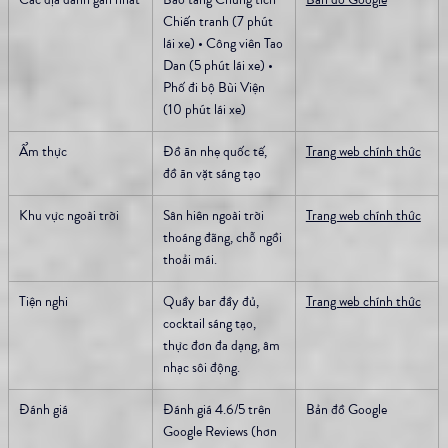
Chiến tranh (7 phút 
lái xe) • Công viên Tao 
Dan (5 phút lái xe) • 
Phố đi bộ Bùi Viện 
(10 phút lái xe)
Ẩm thực
Đồ ăn nhẹ quốc tế, 
Trang web chính thức
đồ ăn vặt sáng tạo
Khu vực ngoài trời
Sân hiên ngoài trời 
Trang web chính thức
thoáng đãng, chỗ ngồi 
thoải mái.
Tiện nghi
Quầy bar đầy đủ, 
Trang web chính thức
cocktail sáng tạo, 
thực đơn đa dạng, âm 
nhạc sôi động.
Đánh giá
Đánh giá 4.6/5 trên 
Bản đồ Google
Google Reviews (hơn 