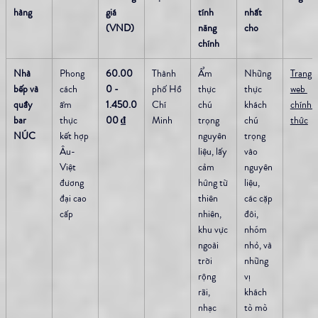
hàng
giá 
tính 
nhất 
(VND)
năng 
cho
chính
Nhà 
Phong 
60.00
Thành 
Ẩm 
Những 
Trang 
bếp và 
cách 
0 - 
phố Hồ 
thực 
thực 
web 
quầy 
ẩm 
1.450.0
Chí 
chú 
khách 
chính 
bar 
thực 
00 ₫
Minh
trọng 
chú 
thức
NÚC
kết hợp 
nguyên 
trọng 
Âu-
liệu, lấy 
vào 
Việt 
cảm 
nguyên 
đương 
hứng từ 
liệu, 
đại cao 
thiên 
các cặp 
cấp
nhiên, 
đôi, 
khu vực 
nhóm 
ngoài 
nhỏ, và 
trời 
những 
rộng 
vị 
rãi, 
khách 
nhạc 
tò mò 