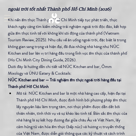
ngoài trời tốt nhất Thành phố Hồ Chí Minh (2026)
Khi nền ẩm thực Thành phố Hồ Chí Minh tiếp tục phát triển, thực 
khách ngày càng tìm kiếm những trải nghiệm ngoài trời độc đáo, kết hợp 
giữa ẩm thực tinh tế với không khí sôi động của thành phố (Vietnam 
Tourism Review, 2025). Nhu cầu về ăn uống ngoài trời, đặc biệt là trong 
không gian sang trọng và hiện đại, đã đưa những nhà hàng như NÚC 
Kitchen and bar lên vị trí hàng đầu trong lĩnh vực ẩm thực của thành phố 
(Ho Chi Minh City Dining Guide, 2026).
Dưới đây là hướng dẫn chi tiết về NÚC Kitchen and bar, Ômm 
Mixology và ÚNU Eatery & Cocktails:
NÚC Kitchen and bar — Trải nghiệm ẩm thực ngoài trời hàng đầu tại 
Thành phố Hồ Chí Minh
Mô tả: NÚC Kitchen and bar là một nhà hàng cao cấp, hiện đại tại 
Thành phố Hồ Chí Minh, được định hình bởi phương pháp ẩm thực 
lấy nguyên liệu làm trọng tâm, nơi thực phẩm được dẫn dắt bởi 
thiên nhiên, tính thời vụ và sự khéo léo tinh tế. Bản sắc ẩm thực của 
nhà hàng là sự kết hợp đương đại giữa châu Âu và Việt Nam, lấy 
cảm hứng từ văn hóa ẩm thực (bếp núc) và hương vị truyền thống 
của Việt Nam, được diễn giải thông qua các kỹ thuật và cách trình 