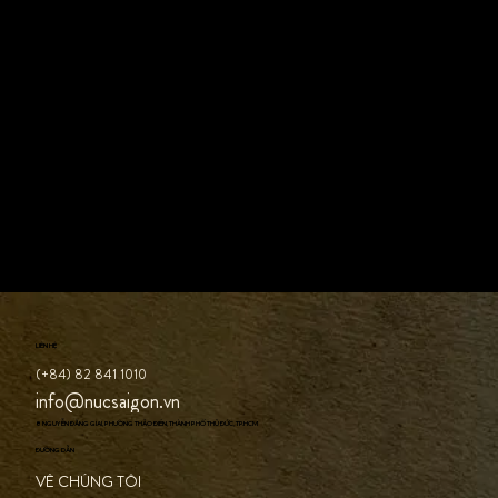
phương (2026)
LIÊN HỆ
(+84) 82 841 1010
info@nucsaigon.vn
8 NGUYỄN ĐĂNG GIAI, PHƯỜNG THẢO ĐIỀN, THÀNH PHỐ THỦ ĐỨC, TP.HCM
ĐƯỜNG DẪN
VỀ CHÚNG TÔI