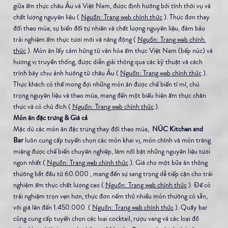
giữa ẩm thực châu Âu và Việt Nam, được định hướng bởi tính thời vụ và 
chất lượng nguyên liệu ( 
Nguồn: Trang web chính thức
 ). Thực đơn thay 
đổi theo mùa, sự biến đổi tự nhiên và chất lượng nguyên liệu, đảm bảo 
trải nghiệm ẩm thực tươi mới và năng động ( 
Nguồn: Trang web chính 
thức
 ). Món ăn lấy cảm hứng từ văn hóa ẩm thực Việt Nam (bếp núc) và 
hương vị truyền thống, được diễn giải thông qua các kỹ thuật và cách 
trình bày chịu ảnh hưởng từ châu Âu ( 
Nguồn: Trang web chính thức
 ). 
Thực khách có thể mong đợi những món ăn được chế biến tỉ mỉ, chú 
trọng nguyên liệu và theo mùa, mang đến một biểu hiện ẩm thực chân 
thực và có chủ đích ( 
Nguồn: Trang web chính thức
 ).
Món ăn đặc trưng & Giá cả
Mặc dù các món ăn đặc trưng thay đổi theo mùa, 
 NÚC Kitchen and 
Bar
 luôn cung cấp tuyển chọn các món khai vị, món chính và món tráng 
miệng được chế biến chuyên nghiệp, làm nổi bật những nguyên liệu tươi 
ngon nhất ( 
Nguồn: Trang web chính thức
 ). Giá cho một bữa ăn thông 
thường bắt đầu từ 60.000 , mang đến sự sang trọng dễ tiếp cận cho trải 
nghiệm ẩm thực chất lượng cao ( 
Nguồn: Trang web chính thức
 ). Để có 
trải nghiệm trọn vẹn hơn, thực đơn nếm thử nhiều món thường có sẵn, 
với giá lên đến 1.450.000  ( 
Nguồn: Trang web chính thức
 ). Quầy bar 
cũng cung cấp tuyển chọn các loại cocktail, rượu vang và các loại đồ 