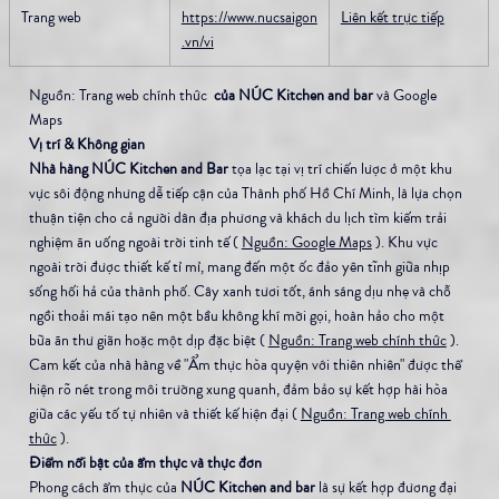
Trang web
https://www.nucsaigon
Liên kết trực tiếp
.vn/vi
Nguồn: Trang web chính thức 
 của NÚC Kitchen and bar
 và Google 
Maps
Vị trí & Không gian
Nhà hàng NÚC Kitchen and Bar
 tọa lạc tại vị trí chiến lược ở một khu 
vực sôi động nhưng dễ tiếp cận của Thành phố Hồ Chí Minh, là lựa chọn 
thuận tiện cho cả người dân địa phương và khách du lịch tìm kiếm trải 
nghiệm ăn uống ngoài trời tinh tế ( 
Nguồn: Google Maps
 ). Khu vực 
ngoài trời được thiết kế tỉ mỉ, mang đến một ốc đảo yên tĩnh giữa nhịp 
sống hối hả của thành phố. Cây xanh tươi tốt, ánh sáng dịu nhẹ và chỗ 
ngồi thoải mái tạo nên một bầu không khí mời gọi, hoàn hảo cho một 
bữa ăn thư giãn hoặc một dịp đặc biệt ( 
Nguồn: Trang web chính thức
 ). 
Cam kết của nhà hàng về "Ẩm thực hòa quyện với thiên nhiên" được thể 
hiện rõ nét trong môi trường xung quanh, đảm bảo sự kết hợp hài hòa 
giữa các yếu tố tự nhiên và thiết kế hiện đại ( 
Nguồn: Trang web chính 
thức
 ).
Điểm nổi bật của ẩm thực và thực đơn
Phong cách ẩm thực của 
NÚC Kitchen and bar
 là sự kết hợp đương đại 