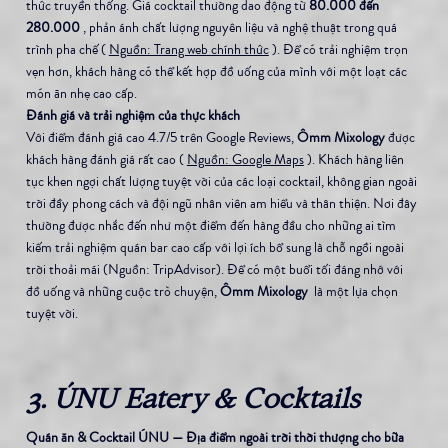
thức truyền thống. Giá cocktail thường dao động từ 
80.000 đến 
280.000
 , phản ánh chất lượng nguyên liệu và nghệ thuật trong quá 
trình pha chế ( 
Nguồn: Trang web chính thức
 ). Để có trải nghiệm trọn 
vẹn hơn, khách hàng có thể kết hợp đồ uống của mình với một loạt các 
món ăn nhẹ cao cấp.
Đánh giá và trải nghiệm của thực khách
Với điểm đánh giá cao 4.7/5 trên Google Reviews, 
Ômm Mixology
 được 
khách hàng đánh giá rất cao ( 
Nguồn: Google Maps
 ). Khách hàng liên 
tục khen ngợi chất lượng tuyệt vời của các loại cocktail, không gian ngoài 
trời đầy phong cách và đội ngũ nhân viên am hiểu và thân thiện. Nơi đây 
thường được nhắc đến như một điểm đến hàng đầu cho những ai tìm 
kiếm trải nghiệm quán bar cao cấp với lợi ích bổ sung là chỗ ngồi ngoài 
trời thoải mái (Nguồn: TripAdvisor). Để có một buổi tối đáng nhớ với 
đồ uống và những cuộc trò chuyện, 
Ômm Mixology
  là một lựa chọn 
tuyệt vời.
3. ÚNU Eatery & Cocktails
Quán ăn & Cocktail ÚNU — Địa điểm ngoài trời thời thượng cho bữa 