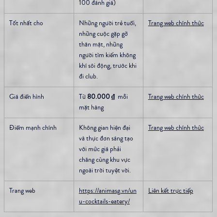
100 đánh giá)
Tốt nhất cho
Những người trẻ tuổi, 
Trang web chính thức
những cuộc gặp gỡ 
thân mật, những 
người tìm kiếm không 
khí sôi động, trước khi 
đi club.
Giá điển hình
Từ 
80.000 ₫
  mỗi 
Trang web chính thức
mặt hàng
Điểm mạnh chính
Không gian hiện đại 
Trang web chính thức
và thực đơn sáng tạo 
với mức giá phải 
chăng cùng khu vực 
ngoài trời tuyệt vời.
Trang web
https://animasg.vn/un
Liên kết trực tiếp
u-cocktails-eatery/