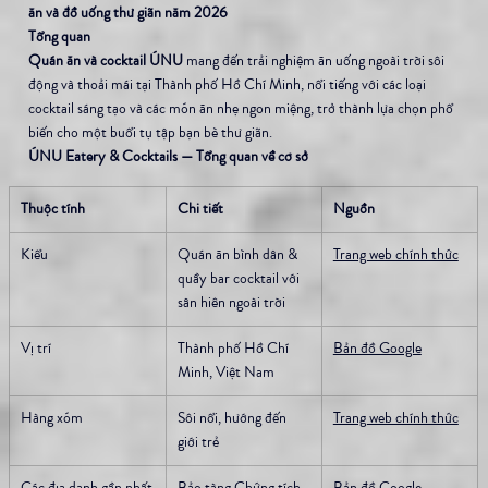
ăn và đồ uống thư giãn năm 2026
Tổng quan
Quán ăn và cocktail ÚNU
 mang đến trải nghiệm ăn uống ngoài trời sôi 
động và thoải mái tại Thành phố Hồ Chí Minh, nổi tiếng với các loại 
cocktail sáng tạo và các món ăn nhẹ ngon miệng, trở thành lựa chọn phổ 
biến cho một buổi tụ tập bạn bè thư giãn.
ÚNU Eatery & Cocktails — Tổng quan về cơ sở
Thuộc tính
Chi tiết
Nguồn
Kiểu
Quán ăn bình dân & 
Trang web chính thức
quầy bar cocktail với 
sân hiên ngoài trời
Vị trí
Thành phố Hồ Chí 
Bản đồ Google
Minh, Việt Nam
Hàng xóm
Sôi nổi, hướng đến 
Trang web chính thức
giới trẻ
Các địa danh gần nhất
Bảo tàng Chứng tích 
Bản đồ Google