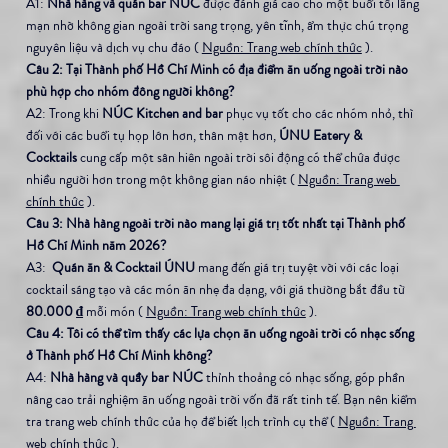
A1: 
Nhà hàng và quán bar NÚC
 được đánh giá cao cho một buổi tối lãng 
mạn nhờ không gian ngoài trời sang trọng, yên tĩnh, ẩm thực chú trọng 
nguyên liệu và dịch vụ chu đáo ( 
Nguồn: Trang web chính thức
 ).
Câu 2: Tại Thành phố Hồ Chí Minh có địa điểm ăn uống ngoài trời nào 
phù hợp cho nhóm đông người không?
A2: Trong khi 
NÚC Kitchen and bar
 phục vụ tốt cho các nhóm nhỏ, thì 
đối với các buổi tụ họp lớn hơn, thân mật hơn, 
ÚNU Eatery & 
Cocktails
 cung cấp một sân hiên ngoài trời sôi động có thể chứa được 
nhiều người hơn trong một không gian náo nhiệt ( 
Nguồn: Trang web 
chính thức
 ).
Câu 3: Nhà hàng ngoài trời nào mang lại giá trị tốt nhất tại Thành phố 
Hồ Chí Minh năm 2026?
A3: 
 Quán ăn & Cocktail ÚNU
 mang đến giá trị tuyệt vời với các loại 
cocktail sáng tạo và các món ăn nhẹ đa dạng, với giá thường bắt đầu từ 
80.000 ₫
 mỗi món ( 
Nguồn: Trang web chính thức
 ).
Câu 4: Tôi có thể tìm thấy các lựa chọn ăn uống ngoài trời có nhạc sống 
ở Thành phố Hồ Chí Minh không?
A4: 
Nhà hàng và quầy bar NÚC
 thỉnh thoảng có nhạc sống, góp phần 
nâng cao trải nghiệm ăn uống ngoài trời vốn đã rất tinh tế. Bạn nên kiểm 
tra trang web chính thức của họ để biết lịch trình cụ thể ( 
Nguồn: Trang 
web chính thức
 ).