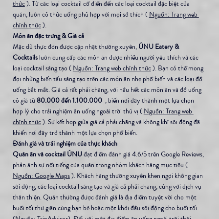
thức
 ). Từ các loại cocktail cổ điển đến các loại cocktail đặc biệt của 
quán, luôn có thức uống phù hợp với mọi sở thích ( 
Nguồn: Trang web 
chính thức
 ).
Món ăn đặc trưng & Giá cả
Mặc dù thực đơn được cập nhật thường xuyên, 
ÚNU Eatery & 
Cocktails
 luôn cung cấp các món ăn được nhiều người yêu thích và các 
loại cocktail sáng tạo ( 
Nguồn: Trang web chính thức
 ). Bạn có thể mong 
đợi những biến tấu sáng tạo trên các món ăn nhẹ phổ biến và các loại đồ 
uống bắt mắt. Giá cả rất phải chăng, với hầu hết các món ăn và đồ uống 
có giá từ 
80.000 đến 1.100.000 
 , biến nơi đây thành một lựa chọn 
hợp lý cho trải nghiệm ăn uống ngoài trời thú vị ( 
Nguồn: Trang web 
chính thức
 ). Sự kết hợp giữa giá cả phải chăng và không khí sôi động đã 
khiến nơi đây trở thành một lựa chọn phổ biến.
Đánh giá và trải nghiệm của thực khách
Quán ăn và cocktail ÚNU
 đạt điểm đánh giá 4.6/5 trên Google Reviews, 
phản ánh sự nổi tiếng của quán trong nhóm khách hàng mục tiêu ( 
Nguồn: Google Maps
 ). Khách hàng thường xuyên khen ngợi không gian 
sôi động, các loại cocktail sáng tạo và giá cả phải chăng, cùng với dịch vụ 
thân thiện. Quán thường được đánh giá là địa điểm tuyệt vời cho một 
buổi tối thư giãn cùng bạn bè hoặc một khởi đầu sôi động cho buổi tối 
(Nguồn: TripAdvisor). Đối với một địa điểm ăn uống ngoài trời thời 