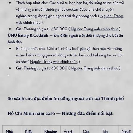
Thích hợp nhất cho: Các buổi tụ họp bạn bè, đồ uống trước bữa tối 
và những ai muốn thưởng thức cocktail được pha chế chuyên 
nghiệp trong không gian ngoài trời đầy phong cách ( 
Nguồn: Trang 
web chính thức
 ).
Giá: Thường có giá từ ₫80,000 ( 
Nguồn: Trang web chính thức
 ).
ÚNU Eatery & Cocktails — Địa điểm ngoài trời thời thượng cho bữa ăn 
bình dân
Phù hợp nhất cho: Giới trẻ, những buổi gặp gỡ thân mật và những 
ai tìm kiếm không gian sôi động với các loại cocktail sáng tạo và đồ 
ăn nhẹ ( 
Nguồn: Trang web chính thức
 ).
Giá: Thường có giá từ ₫80,000 ( 
Nguồn: Trang web chính thức
 ).
.
So sánh các địa điểm ăn uống ngoài trời tại Thành phố 
Hồ Chí Minh năm 2026 — Những đặc điểm nổi bật
Nhà 
Kiểu
Khoảng 
Vị trí
Các 
Tốt 
Nguồn