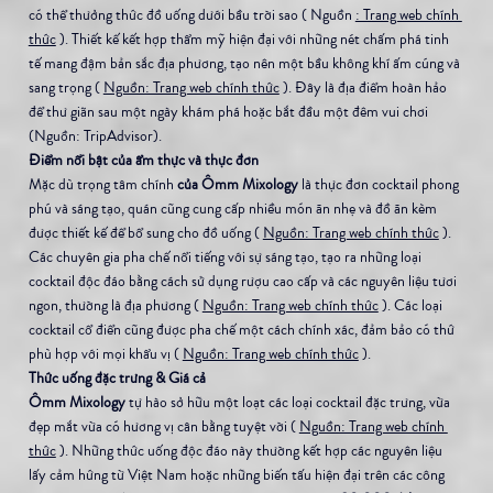
có thể thưởng thức đồ uống dưới bầu trời sao ( Nguồn 
: Trang web chính 
thức
 ). Thiết kế kết hợp thẩm mỹ hiện đại với những nét chấm phá tinh 
tế mang đậm bản sắc địa phương, tạo nên một bầu không khí ấm cúng và 
sang trọng ( 
Nguồn: Trang web chính thức
 ). Đây là địa điểm hoàn hảo 
để thư giãn sau một ngày khám phá hoặc bắt đầu một đêm vui chơi 
(Nguồn: TripAdvisor).
Điểm nổi bật của ẩm thực và thực đơn
Mặc dù trọng tâm chính 
của Ômm Mixology
 là thực đơn cocktail phong 
phú và sáng tạo, quán cũng cung cấp nhiều món ăn nhẹ và đồ ăn kèm 
được thiết kế để bổ sung cho đồ uống ( 
Nguồn: Trang web chính thức
 ). 
Các chuyên gia pha chế nổi tiếng với sự sáng tạo, tạo ra những loại 
cocktail độc đáo bằng cách sử dụng rượu cao cấp và các nguyên liệu tươi 
ngon, thường là địa phương ( 
Nguồn: Trang web chính thức
 ). Các loại 
cocktail cổ điển cũng được pha chế một cách chính xác, đảm bảo có thứ 
phù hợp với mọi khẩu vị ( 
Nguồn: Trang web chính thức
 ).
Thức uống đặc trưng & Giá cả
Ômm Mixology
 tự hào sở hữu một loạt các loại cocktail đặc trưng, ​​vừa 
đẹp mắt vừa có hương vị cân bằng tuyệt vời ( 
Nguồn: Trang web chính 
thức
 ). Những thức uống độc đáo này thường kết hợp các nguyên liệu 
lấy cảm hứng từ Việt Nam hoặc những biến tấu hiện đại trên các công 