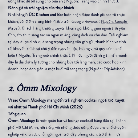
uống khác để bổ sung cho bữa ăn ( 
Nguồn: Trang web chính thức
 ).
Đánh giá và trải nghiệm của thực khách
Nhà hàng NÚC Kitchen and Bar
 luôn nhận được đánh giá cao từ thực 
khách, với điểm trung bình 4.8/5 trên Google Reviews ( 
Nguồn: Google 
Maps
 ). Khách hàng thường xuyên khen ngợi không gian ngoài trời yên 
tĩnh, ẩm thực sáng tạo và ngon miệng, cùng dịch vụ chu đáo. Trải nghiệm 
tại đây được định vị là sang trọng nhưng vẫn gần gũi, thanh bình và tinh 
tế, khuyến khích sự chú ý đến nguyên liệu, hương vị và quy trình chế 
biến ( 
Nguồn: Trang web chính thức
 ). Nhiều người đánh giá nhấn mạnh 
đây là địa điểm lý tưởng cho những bữa tối lãng mạn, các cuộc họp kinh 
doanh, hoặc đơn giản là một buổi tối sang trọng (Nguồn: TripAdvisor).
2. Ômm Mixology
Vì sao Ômm Mixology mang đến trải nghiệm cocktail ngoài trời tuyệt 
vời nhất tại Thành phố Hồ Chí Minh (2026)
Tổng quan
Ômm Mixology
 là một quán bar và lounge cocktail hàng đầu tại Thành 
phố Hồ Chí Minh, nổi tiếng với những thức uống được pha chế chuyên 
nghiệp và khu vực chỗ ngồi ngoài trời đầy phong cách, trở thành lựa 