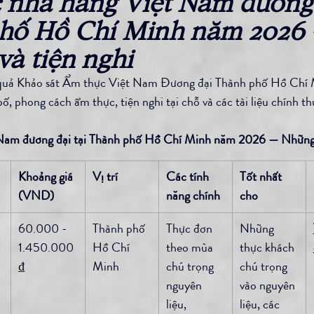
 nhà hàng Việt Nam đương 
phố Hồ Chí Minh năm 2026 
và tiện nghi
t quả Khảo sát Ẩm thực Việt Nam Đương đại Thành phố Hồ Chí
ố, phong cách ẩm thực, tiện nghi tại chỗ và các tài liệu chính t
 Nam đương đại tại Thành phố Hồ Chí Minh năm 2026 — Những
Khoảng giá 
Vị trí
Các tính 
Tốt nhất 
(VND)
năng chính
cho
60.000 - 
Thành phố 
Thực đơn 
Những 
1.450.000 
Hồ Chí 
theo mùa 
thực khách 
₫
Minh
chú trọng 
chú trọng 
nguyên 
vào nguyên 
liệu, 
liệu, các 