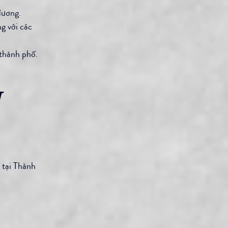
đương.
g với các 
 thành phố.
 
tại Thành 