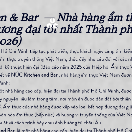
n & Bar  — Nhà hàng ẩm t
(+84) 82
ơng đại tốt nhất Thành ph
026)
Hồ Chí Minh tiếp tục phát triển, thực khách ngày càng tìm kiế
về ẩm thực truyền thống Việt Nam, thúc đẩy nhu cầu đối với các n
với kỹ thuật hiện đại (Báo cáo năm 2025 của Hiệp hội Ẩm thực 
ết về 
NÚC Kitchen and Bar
 , nhà hàng ẩm thực Việt Nam đương
Minh:
một nhà hàng cao cấp, hiện đại tại Thành phố Hồ Chí Minh, được
 nguyên liệu làm trọng tâm, nơi món ăn được dẫn dắt bởi thiên n
 tế. Ẩm thực của nhà hàng được xếp vào loại kết hợp đương đại gi
văn hóa ẩm thực (bếp núc) và hương vị truyền thống của Việt N
thuật và cách trình bày chịu ảnh hưởng từ châu Âu.
nd Bar
  là một nhà hàng cao cấp, hiện đại tại Thành phố Hồ Ch