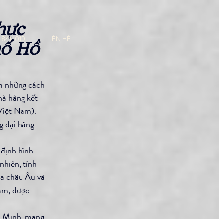
hực 
LIÊN HỆ
 841 1010
ố Hồ 
m những cách 
hà hàng kết 
Việt Nam).
 đại hàng 
 định hình 
hiên, tính 
ữa châu Âu và 
am, được 
í Minh, mang 