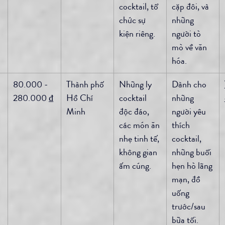
cocktail, tổ 
cặp đôi, và 
chức sự 
những 
kiện riêng.
người tò 
mò về văn 
hóa.
 
80.000 - 
Thành phố 
Những ly 
Dành cho 
280.000 ₫
Hồ Chí 
cocktail 
những 
Minh
độc đáo, 
người yêu 
các món ăn 
thích 
nhẹ tinh tế, 
cocktail, 
không gian 
những buổi 
ấm cúng.
hẹn hò lãng 
mạn, đồ 
uống 
trước/sau 
bữa tối.