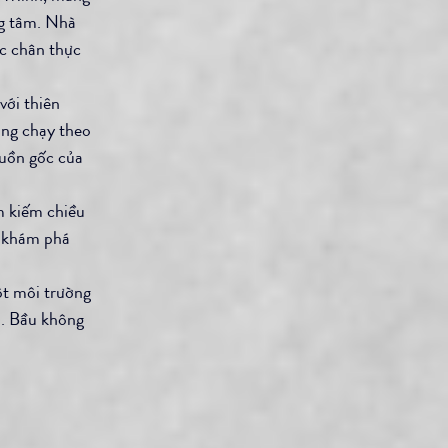
ng tâm. Nhà 
c chân thực 
với thiên 
ớng chạy theo 
guồn gốc của 
m kiếm chiều 
n khám phá 
t môi trường 
m. Bầu không 