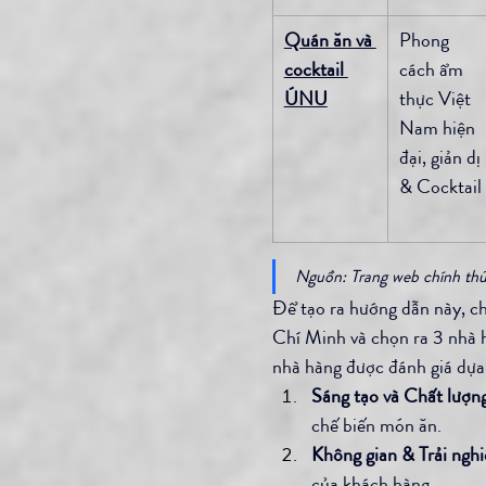
Quán ăn và 
Phong 
cocktail 
cách ẩm 
ÚNU
thực Việt 
Nam hiện 
đại, giản dị 
& Cocktail
Nguồn: Trang web chính thức
Để tạo ra hướng dẫn này, c
Chí Minh và chọn ra 3 nhà h
nhà hàng được đánh giá dựa 
Sáng tạo và Chất lượn
chế biến món ăn.
Không gian & Trải ngh
của khách hàng.