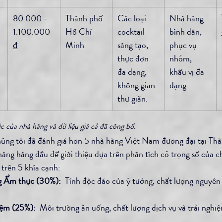
80.000 - 
Thành phố 
Các loại 
Nhà hàng 
1.100.000 
Hồ Chí 
cocktail 
bình dân, 
₫
Minh
sáng tạo, 
phục vụ 
thực đơn 
nhóm, 
đa dạng, 
khẩu vị đa 
không gian 
dạng.
thư giãn.
 của nhà hàng và dữ liệu giá cả đã công bố.
húng tôi đã đánh giá hơn 5 nhà hàng Việt Nam đương đại tại Th
àng hàng đầu để giới thiệu dựa trên phân tích có trọng số của c
trên 5 khía cạnh:
g Ẩm thực (30%):
  Tính độc đáo của ý tưởng, chất lượng nguyên 
iệm (25%):
  Môi trường ăn uống, chất lượng dịch vụ và trải nghi