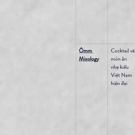
Ômm 
Cocktail và
Mixology
món ăn 
nhẹ kiểu 
Việt Nam 
hiện đại