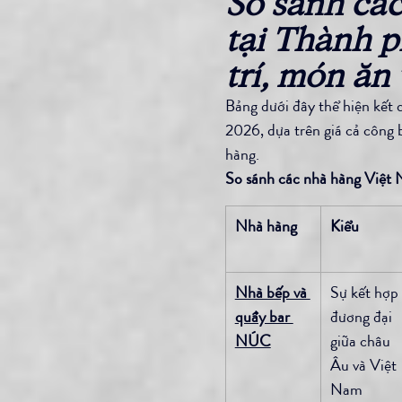
So sánh các
tại Thành 
trí, món ăn 
Bảng dưới đây thể hiện kế
2026, dựa trên giá cả công b
hàng.
So sánh các nhà hàng Việt
Nhà hàng
Kiểu
Nhà bếp và 
Sự kết hợp 
quầy bar 
đương đại 
NÚC
giữa châu 
Âu và Việt 
Nam