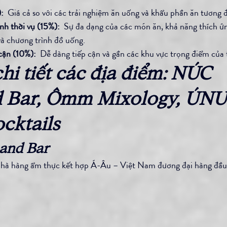
:
  Giá cả so với các trải nghiệm ăn uống và khẩu phần ăn tương 
nh thời vụ (15%):
  Sự đa dạng của các món ăn, khả năng thích ứn
à chương trình đồ uống.
 cận (10%):
  Dễ dàng tiếp cận và gần các khu vực trọng điểm của
i tiết các địa điểm: NÚC 
d Bar, Ômm Mixology, ÚNU
cktails
 and Bar
hà hàng ẩm thực kết hợp Á-Âu – Việt Nam đương đại hàng đầu 