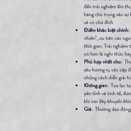
đến trải nghiệm ẩm thự
hàng chú trọng vào sự 
và có chủ đích. 
Điểm khác biệt chính: 
nhiên", ưu tiên các ng
thời gian. Trải nghiệm
nó hơn là nghi thức ha
Phù hợp nhất cho:
  Th
sâu hương vị, các cặp
những cách diễn giải h
Không gian:
  Tọa lạc 
yên tĩnh và tinh tế, đ
khí nơi đây khuyến khí
Giá:
  Thường dao động 