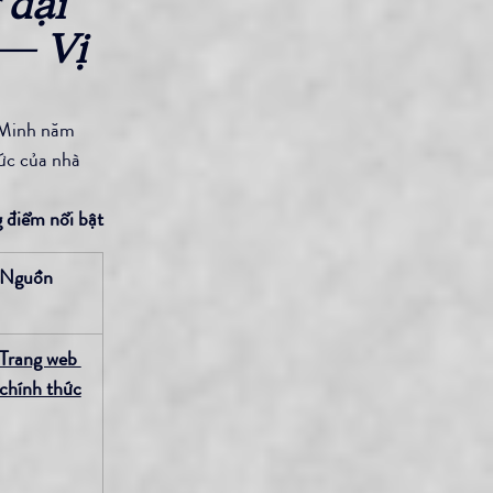
đại 
— Vị 
 Minh năm 
hức của nhà 
 điểm nổi bật
Nguồn
Trang web 
chính thức