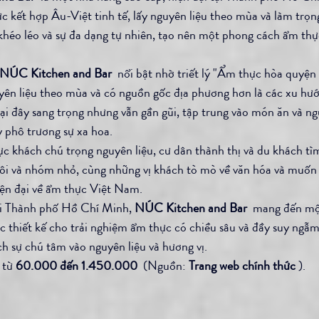
c kết hợp Âu-Việt tinh tế, lấy nguyên liệu theo mùa và làm trọ
khéo léo và sự đa dạng tự nhiên, tạo nên một phong cách ẩm thự
NÚC Kitchen and Bar
  nổi bật nhờ triết lý "Ẩm thực hòa quyện 
uyên liệu theo mùa và có nguồn gốc địa phương hơn là các xu hư
 tại đây sang trọng nhưng vẫn gần gũi, tập trung vào món ăn và n
y phô trương sự xa hoa. 
ực khách chú trọng nguyên liệu, cư dân thành thị và du khách tì
 đôi và nhóm nhỏ, cùng những vị khách tò mò về văn hóa và muố
iện đại về ẩm thực Việt Nam.
tại Thành phố Hồ Chí Minh, 
NÚC Kitchen and Bar
  mang đến mộ
ược thiết kế cho trải nghiệm ẩm thực có chiều sâu và đầy suy ngẫ
ch sự chú tâm vào nguyên liệu và hương vị.
từ 
60.000 đến 1.450.000
  (Nguồn: 
Trang web chính thức
 ).