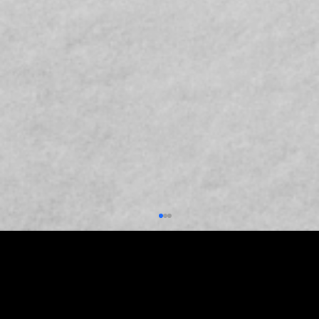
THEO DÕI
Theo dõi NÚC trên mạng xã hội để cập nhật các tin tức mới nhất.