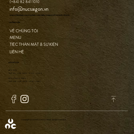
(+84) 82 841 1010
info@nucsaigon.vn
8 NGUYỄN ĐĂNG GIAI, PHƯỜNG THẢO ĐIỀN, THÀNH PHỐ THỦ ĐỨC, TP.HCM
ĐƯỜNG DẪN
VỀ CHÚNG TÔI
MENU
TIỆC THÂN MẬT & SỰ KIỆN
LIÊN HỆ
GIỜ MỞ CỬA
BỮA TỐI
THỨ BA - CHỦ NHẬT / 17:00 - 23:00
BỮA SÁNG & TRƯA
THỨ HAI - CHỦ NHẬT / 6:30 - 14:00
Copyright 2023 NÚC Concept & Bar, all right reserved