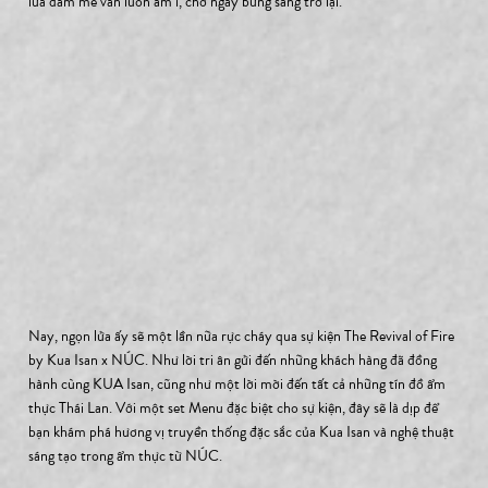
lửa đam mê vẫn luôn âm ỉ, chờ ngày bừng sáng trở lại.
Nay, ngọn lửa ấy sẽ một lần nữa rực cháy qua sự kiện The Revival of Fire 
by Kua Isan x NÚC. Như lời tri ân gửi đến những khách hàng đã đồng 
hành cùng KUA Isan, cũng như một lời mời đến tất cả những tín đồ ẩm 
thực Thái Lan. Với một set Menu đặc biệt cho sự kiện, đây sẽ là dịp để 
bạn khám phá hương vị truyền thống đặc sắc của Kua Isan và nghệ thuật 
sáng tạo trong ẩm thực từ NÚC.