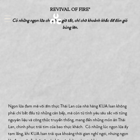
REVIVAL OF FIRE"
Có những ngọn lửa chưa bao giờ tắt, chỉ chờ khoảnh khắc để đón gió 
bùng lên.
Ngọn lửa đam mê với ẩm thực Thái Lan của nhà hàng KUA Isan không 
phải chỉ bắt đầu từ những căn bếp, mà còn từ tình yêu sâu sắc với từng 
nguyên liệu và công thức truyền thống, mang đến những món ăn Thái 
Lan, chinh phục trái tim của bao thực khách.  Có những lúc ngọn lửa ấy 
tạm lắng, khi KUA Isan trải qua khoảng thời gian nghỉ ngơi, nhưng ngọn 