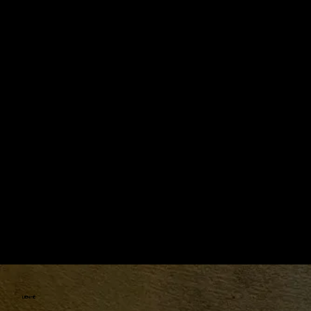
Bánh mì Sourdough: Chính Thức Mở Bán
Mang Về & Giao Hàng
LIÊN HỆ